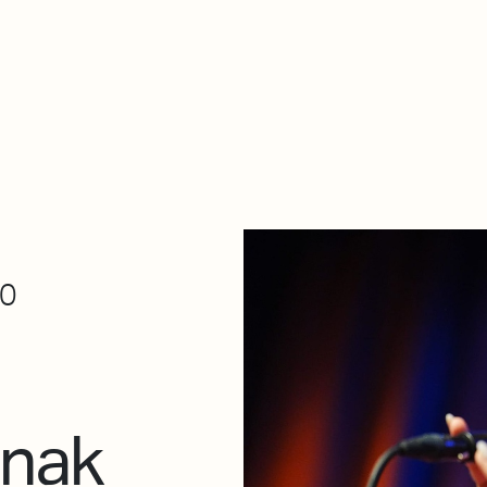
De qué va esto
Contacto
Tienda
Descarga Eléctrica
30
rnak