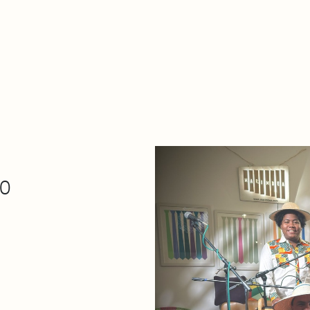
De qué va esto
Contacto
Tienda
Descarga Eléctrica
30