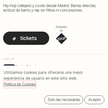
Hip-hop callejero y crudo desde Madrid. Barras directas,
actitud de barrio y rap sin filtros ni concesiones.
POWERED
BY
tickets
LINE-UP
Kevlar & Lortx
20:30h
Utilizamos cookies para ofrecerle una mejor
Matasvandals
21:35h
experiencia de usuario en este sitio web.
Política de Cookies
Solo las necesarias
Acepto