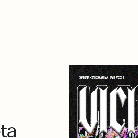
De qué va esto
Contacto
Tienda
Descarga Eléctrica
ta