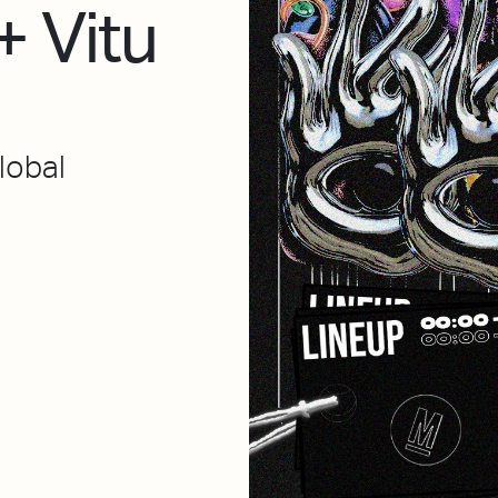
+ Vitu
lobal