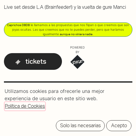
Live set desde L.A (Brainfeeder!) y la vuelta de gure Manci
le llamamos a las propuestas que nos flipan o que creemos que son
Caprichos DBDB
joyas ocultas. Las que creemos que no te puedes perder, pero que haríamos
igualmente
.
aunque no viniera nadie
POWERED
BY
tickets
Utilizamos cookies para ofrecerle una mejor
experiencia de usuario en este sitio web.
Política de Cookies
Solo las necesarias
Acepto