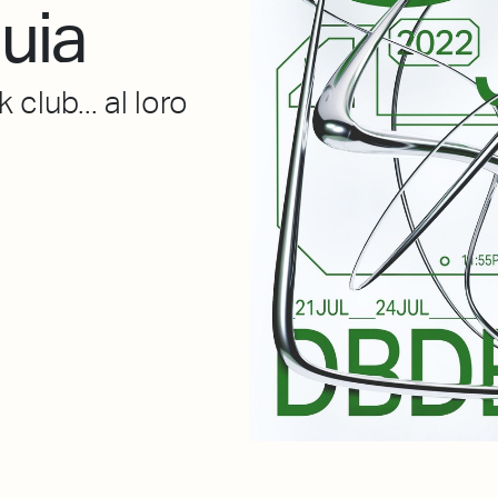
uia
club... al loro