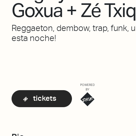
Goxua + Zé Txiq
Reggaeton, dembow, trap, funk, uk 
esta noche!
POWERED
BY
tickets