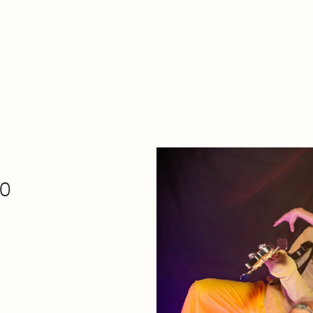
De qué va esto
Contacto
Tienda
Descarga Eléctrica
00