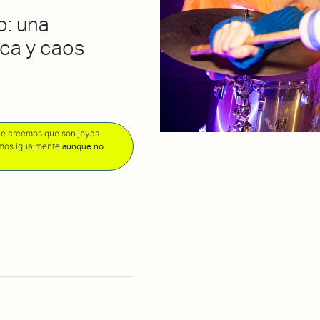
o: una
ica y caos
que creemos que son joyas
amos igualmente
aunque no