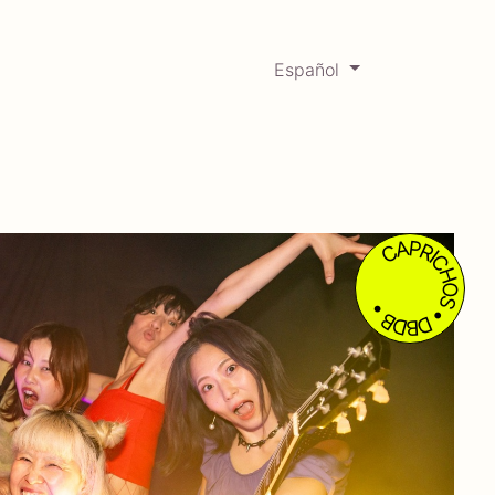
Español
0
Mercadabadillo
Histórico
CAPRICHOS • DBDB •