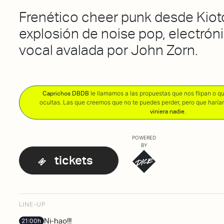
Frenético cheer punk desde Kiot
explosión de noise pop, electrón
vocal avalada por John Zorn.
le llamamos a las propuestas que nos flipan o 
Caprichos DBDB
ocultas. Las que creemos que no te puedes perder, pero que harí
.
viniera nadie
POWERED
BY
tickets
LINE-UP
Ni-hao!!!
21:00h