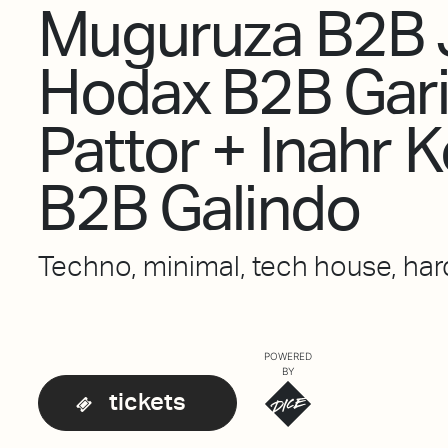
Muguruza B2B 
Hodax B2B Gar
Pattor + Inahr 
B2B Galindo
Techno, minimal, tech house, hard
POWERED
BY
tickets