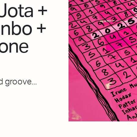
Jota +
inbo +
Kone
 groove...