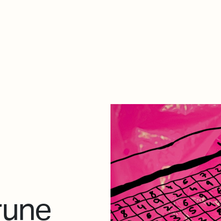
De qué va esto
Contacto
Tienda
Descarga Eléctrica
rune