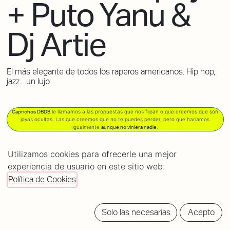
+ Puto Yanu &
Dj Artie
El más elegante de todos los raperos americanos. Hip hop,
jazz... un lujo
le llamamos a las propuestas que nos flipan o que creemos que son
Caprichos DBDB
joyas ocultas. Las que creemos que no te puedes perder, pero que haríamos
igualmente
.
aunque no viniera nadie
POWERED
Utilizamos cookies para ofrecerle una mejor
BY
experiencia de usuario en este sitio web.
tickets
Política de Cookies
Solo las necesarias
Acepto