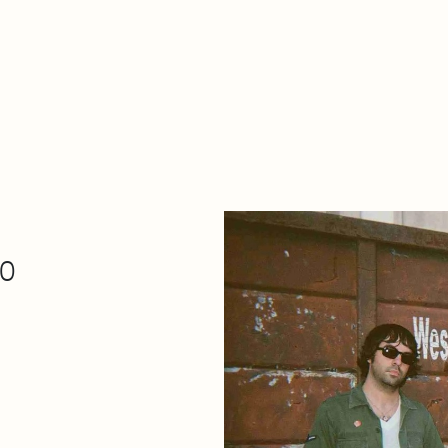
De qué va esto
Contacto
Tienda
Descarga Eléctrica
30