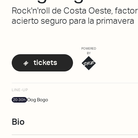
Rock'n'roll de Costa Oeste, factor
acierto seguro para la primavera
POWERED
BY
tickets
LINE-UP
Oog Bogo
20:30h
Bio