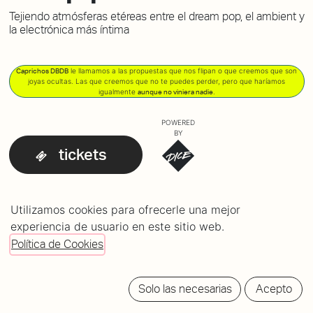
Tejiendo atmósferas etéreas entre el dream pop, el ambient y
la electrónica más íntima
le llamamos a las propuestas que nos flipan o que creemos que son
Caprichos DBDB
joyas ocultas. Las que creemos que no te puedes perder, pero que haríamos
igualmente
.
aunque no viniera nadie
POWERED
BY
tickets
Utilizamos cookies para ofrecerle una mejor
experiencia de usuario en este sitio web.
Política de Cookies
Solo las necesarias
Acepto