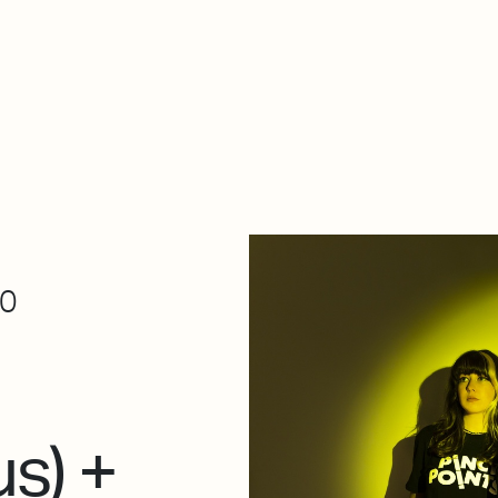
De qué va esto
Contacto
Tienda
Descarga Eléctrica
00
us) +