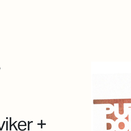
De qué va esto
Contacto
Tienda
Descarga Eléctrica
5
viker +