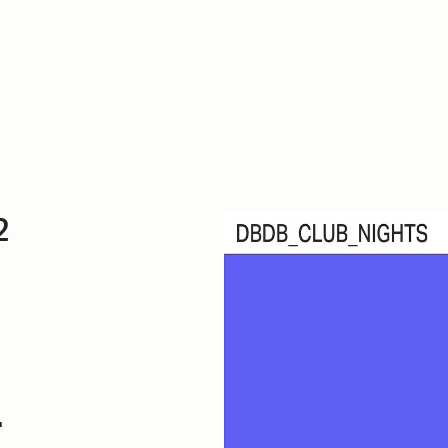
De qué va esto
Contacto
Tienda
Descarga Eléctrica
2
+