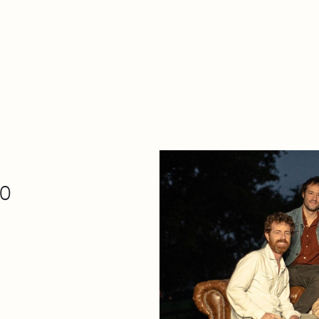
De qué va esto
Contacto
Tienda
Descarga Eléctrica
30