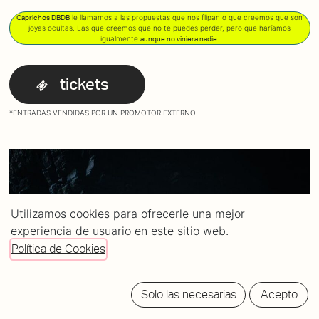
le llamamos a las propuestas que nos flipan o que creemos que son
Caprichos DBDB
joyas ocultas. Las que creemos que no te puedes perder, pero que haríamos
igualmente
.
aunque no viniera nadie
tickets
*ENTRADAS VENDIDAS POR UN PROMOTOR EXTERNO
Utilizamos cookies para ofrecerle una mejor
experiencia de usuario en este sitio web.
Política de Cookies
Solo las necesarias
Acepto