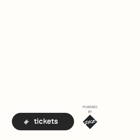
POWERED
BY
tickets