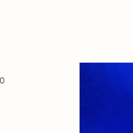
De qué va esto
Contacto
Tienda
Descarga Eléctrica
00