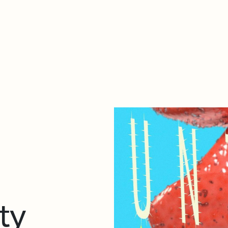
De qué va esto
Contacto
Tienda
Descarga Eléctrica
ty