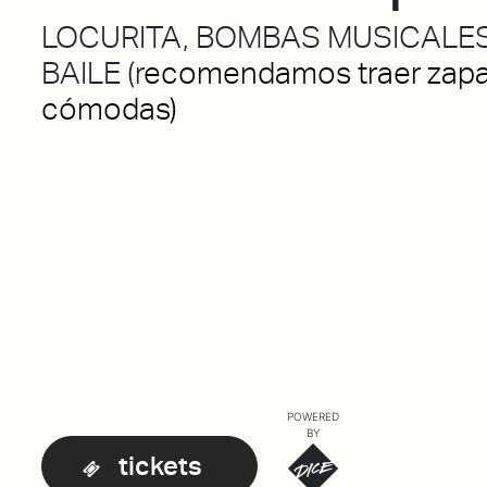
LOCURITA, BOMBAS MUSICALE
BAILE (r
ecomendamos traer zapat
cómodas)
POWERED
BY
tickets