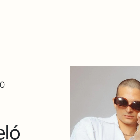
De qué va esto
Contacto
Tienda
Descarga Eléctrica
30
eló