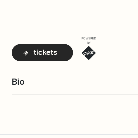
POWERED
BY
tickets
Bio