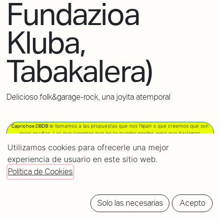
Fundazioa
Kluba,
Tabakalera)
Delicioso folk&garage-rock, una joyita atemporal
le llamamos a las propuestas que nos flipan o que creemos que son
Caprichos DBDB
joyas ocultas. Las que creemos que no te puedes perder, pero que haríamos
igualmente
.
aunque no viniera nadie
Utilizamos cookies para ofrecerle una mejor
experiencia de usuario en este sitio web.
POWERED
BY
Política de Cookies
tickets
Solo las necesarias
Acepto