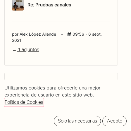
Re: Pruebas canales
por Álex López Allende
-
09:56 - 6 sept.
2021
1 adjuntos
Re: Pruebas canales
Utilizamos cookies para ofrecerle una mejor
experiencia de usuario en este sitio web.
Probandoooooasfasgasdgag
Política de Cookies
Solo las necesarias
Acepto
por Álex López Allende
-
09:54 - 6 sept.