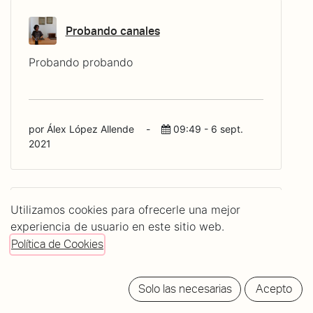
Probando canales
Probando probando
por Álex López Allende
-
09:49 - 6 sept.
2021
Utilizamos cookies para ofrecerle una mejor
Documento comunicación nuevos
ERTEs
experiencia de usuario en este sitio web.
Política de Cookies
Hola a todos,
Como sabréis, el Estado habilitó tras el 30
Solo las necesarias
Acepto
de septiembre dos modalidades nuevas de