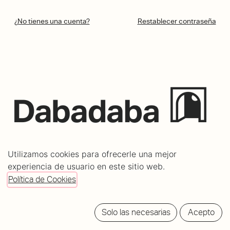
¿No tienes una cuenta?
Restablecer contraseña
C/ Mundaiz 8, bajo
Utilizamos cookies para ofrecerle una mejor
20012 Donostia - San Sebastián
experiencia de usuario en este sitio web.
info@dabadabass.com
Política de Cookies
/
Aviso Legal
Política de cookies
Solo las necesarias
Acepto