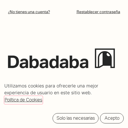
¿No tienes una cuenta?
Restablecer contraseña
C/ Mundaiz 8, bajo
Utilizamos cookies para ofrecerle una mejor
20012 Donostia - San Sebastián
experiencia de usuario en este sitio web.
info@dabadabass.com
Política de Cookies
/
Aviso Legal
Política de cookies
Solo las necesarias
Acepto