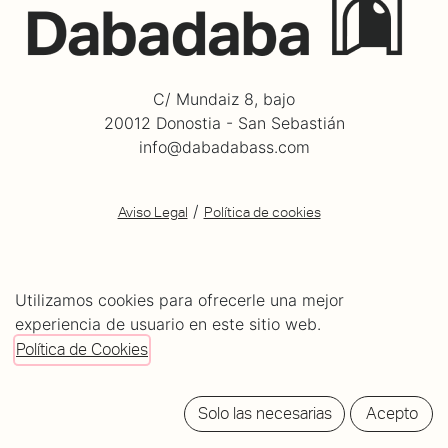
C/ Mundaiz 8, bajo
20012 Donostia - San Sebastián
info@dabadabass.com
/
Aviso Legal
Política de cookies
Mundo DBDB
Utilizamos cookies para ofrecerle una mejor
experiencia de usuario en este sitio web.
Club DBDB
Política de Cookies
Tienda DBDB
¿Quieres actuar en Dabadaba?
Solo las necesarias
Acepto