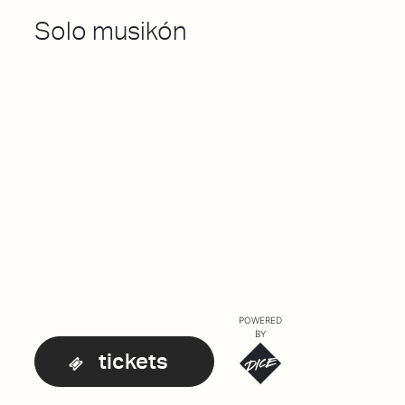
Solo musikón
POWERED
BY
tickets