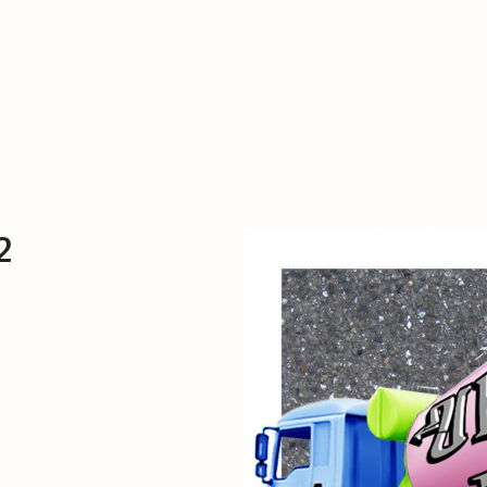
De qué va esto
Contacto
Tienda
Descarga Eléctrica
2