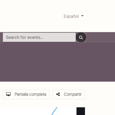
Español
0
Mercadabadillo
Histórico
Pantalla completa
Compartir