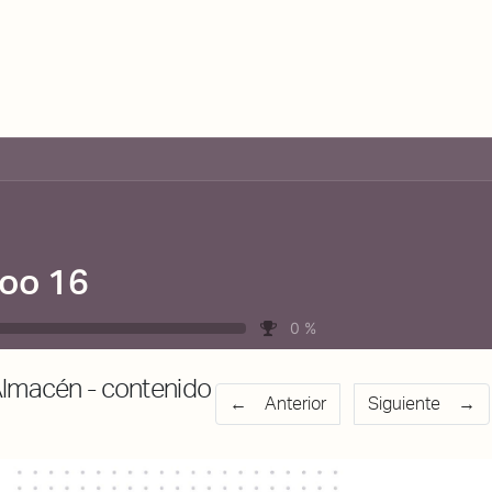
De qué va esto
Contacto
Tienda
Descarga Eléctrica
oo 16
0
%
lmacén - contenido
Anterior
Siguiente