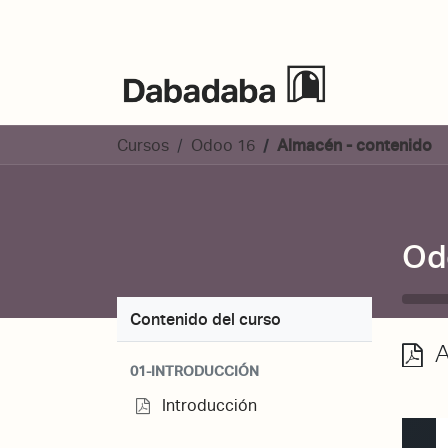
Eventos
Cursos
Odoo 16
Almacén - contenido
Od
Contenido del curso
A
01-INTRODUCCIÓN
Introducción