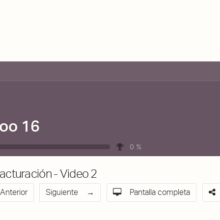
De qué va esto
Contacto
Tienda
Descarga Eléctrica
oo 16
0
%
acturación - Video 2
Anterior
Siguiente
Pantalla completa